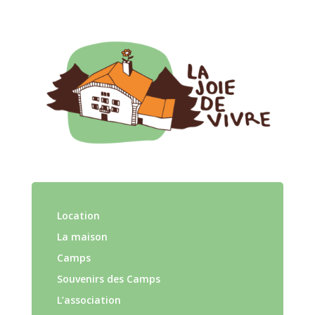
Camp C – 2012
Location
La maison
Camps
Souvenirs des Camps
L’association